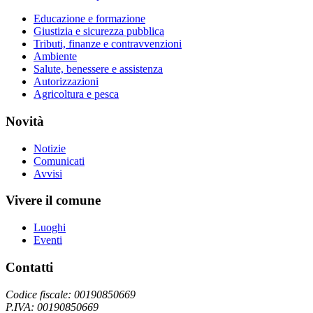
Educazione e formazione
Giustizia e sicurezza pubblica
Tributi, finanze e contravvenzioni
Ambiente
Salute, benessere e assistenza
Autorizzazioni
Agricoltura e pesca
Novità
Notizie
Comunicati
Avvisi
Vivere il comune
Luoghi
Eventi
Contatti
Codice fiscale: 00190850669
P.IVA: 00190850669