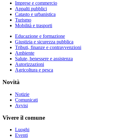
Imprese e commercio
Appalti pubblici
Catasto e urbanistica
Turismo
Mobilità e trasporti
Educazione e formazione
Giustizia e sicurezza pubblica
Tributi, finanze e contravvenzioni
Ambiente
Salute, benessere e assistenza
Autorizzazioni
Agricoltura e pesca
Novità
Notizie
Comunicati
Avvisi
Vivere il comune
Luoghi
Eventi