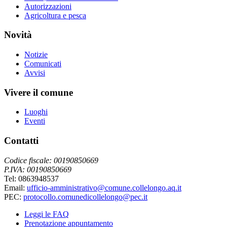
Autorizzazioni
Agricoltura e pesca
Novità
Notizie
Comunicati
Avvisi
Vivere il comune
Luoghi
Eventi
Contatti
Codice fiscale: 00190850669
P.IVA: 00190850669
Tel: 0863948537
Email:
ufficio-amministrativo@comune.collelongo.aq.it
PEC:
protocollo.comunedicollelongo@pec.it
Leggi le FAQ
Prenotazione appuntamento