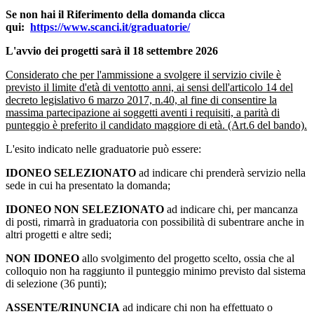
Se non hai il Riferimento della domanda clicca
qui:
https://www.scanci.it/graduatorie/
L'avvio dei progetti sarà il 18 settembre 2026
Considerato che per l'ammissione a svolgere il servizio civile è
previsto il limite d'età di ventotto anni, ai sensi dell'articolo 14 del
decreto legislativo 6 marzo 2017, n.40, al fine di consentire la
massima partecipazione ai soggetti aventi i requisiti, a parità di
punteggio è preferito il candidato maggiore di età. (Art.6 del bando).
L'esito indicato nelle graduatorie può essere:
IDONEO SELEZIONATO
ad indicare chi prenderà servizio nella
sede in cui ha presentato la domanda;
IDONEO NON SELEZIONATO
ad indicare chi, per mancanza
di posti, rimarrà in graduatoria con possibilità di subentrare anche in
altri progetti e altre sedi;
NON IDONEO
allo svolgimento del progetto scelto, ossia che al
colloquio non ha raggiunto il punteggio minimo previsto dal sistema
di selezione (36 punti);
ASSENTE/RINUNCIA
ad indicare chi non ha effettuato o