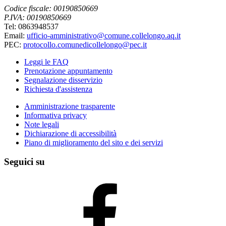
Codice fiscale: 00190850669
P.IVA: 00190850669
Tel: 0863948537
Email:
ufficio-amministrativo@comune.collelongo.aq.it
PEC:
protocollo.comunedicollelongo@pec.it
Leggi le FAQ
Prenotazione appuntamento
Segnalazione disservizio
Richiesta d'assistenza
Amministrazione trasparente
Informativa privacy
Note legali
Dichiarazione di accessibilità
Piano di miglioramento del sito e dei servizi
Seguici su