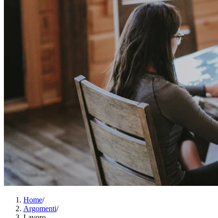
Home
/
Argomenti
/
Lavoro