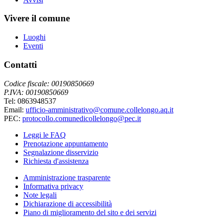
Vivere il comune
Luoghi
Eventi
Contatti
Codice fiscale: 00190850669
P.IVA: 00190850669
Tel: 0863948537
Email:
ufficio-amministrativo@comune.collelongo.aq.it
PEC:
protocollo.comunedicollelongo@pec.it
Leggi le FAQ
Prenotazione appuntamento
Segnalazione disservizio
Richiesta d'assistenza
Amministrazione trasparente
Informativa privacy
Note legali
Dichiarazione di accessibilità
Piano di miglioramento del sito e dei servizi