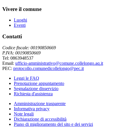
Vivere il comune
Luoghi
Eventi
Contatti
Codice fiscale: 00190850669
P.IVA: 00190850669
Tel: 0863948537
Email:
ufficio-amministrativo@comune.collelongo.aq.it
PEC:
protocollo.comunedicollelongo@pec.it
Leggi le FAQ
Prenotazione appuntamento
Segnalazione disservizio
Richiesta d'assistenza
Amministrazione trasparente
Informativa privacy
Note legali
Dichiarazione di accessibilità
Piano di miglioramento del sito e dei servizi